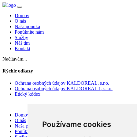
Domov
O nás
Naša ponuka
Ponúknite nám
Služby
Náš tím
Kontakt
Načítavám...
Rýchle odkazy
Ochrana osobných údajov KALDOREAL, s.r.o.
Ochrana osobných údajov KALDOREAL 1, s.r.o.
Etický kódex
Domov
O nás
Používame cookies
Naša ponuka
Ponúknite nám
Služby