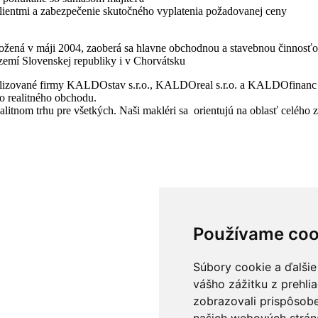
klientmi a zabezpečenie skutočného vyplatenia požadovanej ceny
ožená v máji 2004, zaoberá sa hlavne obchodnou a stavebnou činnosťou
zemí Slovenskej republiky i v Chorvátsku
alizované firmy KALDOstav s.r.o., KALDOreal s.r.o. a KALDOfinanc s
 realitného obchodu.
realitnom trhu pre všetkých. Naši makléri sa orientujú na oblasť celé
Používame coo
Súbory cookie a ďalšie
vášho zážitku z prehli
zobrazovali prispôsobe