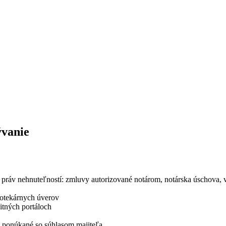
ývanie
práv nehnuteľností: zmluvy autorizované notárom, notárska úschova, v
potekárnych úverov
itných portáloch
a ponúkané so súhlasom majiteľa