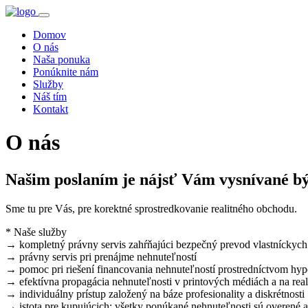
Domov
O nás
Naša ponuka
Ponúknite nám
Služby
Náš tím
Kontakt
O nás
Našim poslaním je nájsť Vám vysnívané b
Sme tu pre Vás, pre korektné sprostredkovanie realitného obchodu.
* Naše služby
→ kompletný právny servis zahŕňajúci bezpečný prevod vlastníckych 
→ právny servis pri prenájme nehnuteľností
→ pomoc pri riešení financovania nehnuteľností prostredníctvom hy
→ efektívna propagácia nehnuteľnosti v printových médiách a na real
→ individuálny prístup založený na báze profesionality a diskrétnosti
→ istota pre kupujúcich: všetky ponúkané nehnuteľnosti sú overené 