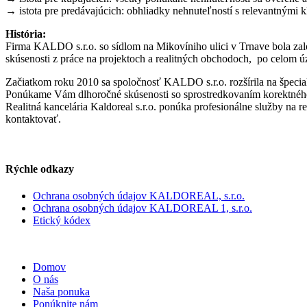
→ istota pre predávajúcich: obhliadky nehnuteľností s relevantnými 
História:
Firma KALDO s.r.o. so sídlom na Mikovíniho ulici v Trnave bola zal
skúsenosti z práce na projektoch a realitných obchodoch, po celom ú
Začiatkom roku 2010 sa spoločnosť KALDO s.r.o. rozšírila na špeci
Ponúkame Vám dlhoročné skúsenosti so sprostredkovaním korektného
Realitná kancelária Kaldoreal s.r.o. ponúka profesionálne služby na 
kontaktovať.
Rýchle odkazy
Ochrana osobných údajov KALDOREAL, s.r.o.
Ochrana osobných údajov KALDOREAL 1, s.r.o.
Etický kódex
Domov
O nás
Naša ponuka
Ponúknite nám