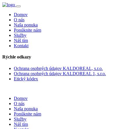
Domov
O nás
Naša ponuka
Ponúknite nám
Služby
Náš tím
Kontakt
Rýchle odkazy
Ochrana osobných údajov KALDOREAL, s.r.o.
Ochrana osobných údajov KALDOREAL 1, s.r.o.
Etický kódex
Domov
O nás
Naša ponuka
Ponúknite nám
Služby
Náš tím